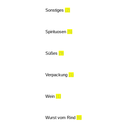
Sonstiges
(2)
Spirituosen
(5)
Süßes
(9)
Verpackung
(1)
Wein
(1)
Wurst vom Rind
(6)