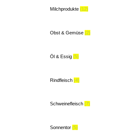
Milchprodukte
(12)
Obst & Gemüse
(2)
Öl & Essig
(5)
Rindfleisch
(4)
Schweinefleisch
(7)
Sonnentor
(5)