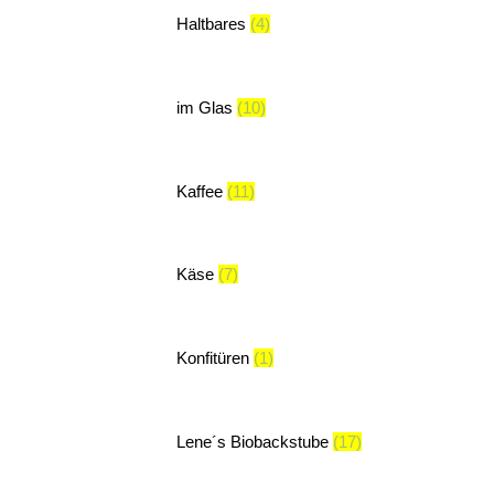
Haltbares
(4)
im Glas
(10)
Kaffee
(11)
Käse
(7)
Konfitüren
(1)
Lene´s Biobackstube
(17)