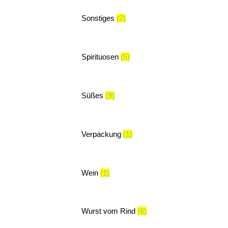
Sonstiges
(2)
Spirituosen
(5)
Süßes
(9)
Verpackung
(1)
Wein
(1)
Wurst vom Rind
(6)