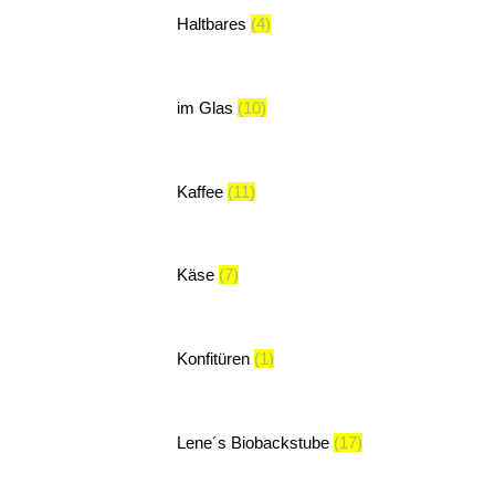
Haltbares
(4)
im Glas
(10)
Kaffee
(11)
Käse
(7)
Konfitüren
(1)
Lene´s Biobackstube
(17)