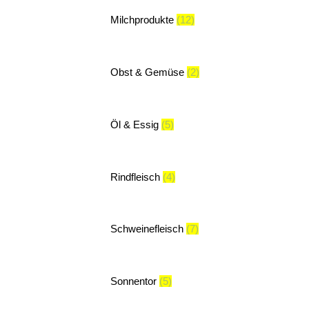
Milchprodukte
(12)
Obst & Gemüse
(2)
Öl & Essig
(5)
Rindfleisch
(4)
Schweinefleisch
(7)
Sonnentor
(5)