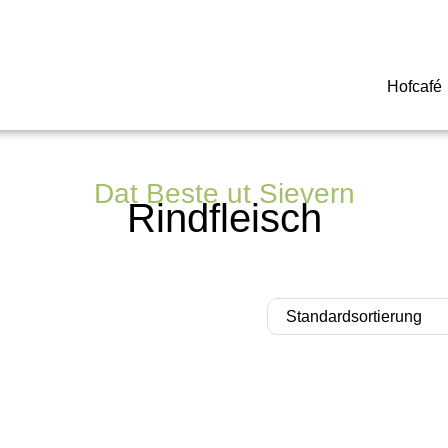
Hofcafé
Dat Beste ut Sievern
Rindfleisch