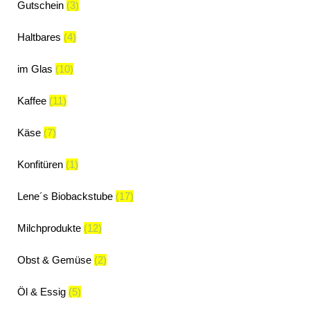
Gutschein
(3)
Haltbares
(4)
im Glas
(10)
Kaffee
(11)
Käse
(7)
Konfitüren
(1)
Lene´s Biobackstube
(17)
Milchprodukte
(12)
Obst & Gemüse
(2)
Öl & Essig
(5)