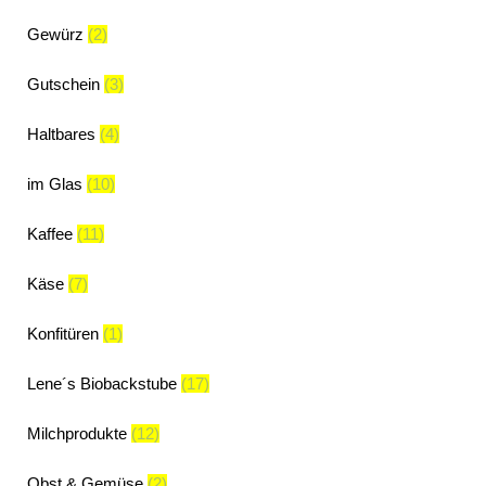
Gewürz
(2)
Gutschein
(3)
Haltbares
(4)
im Glas
(10)
Kaffee
(11)
Käse
(7)
Konfitüren
(1)
Lene´s Biobackstube
(17)
Milchprodukte
(12)
Obst & Gemüse
(2)