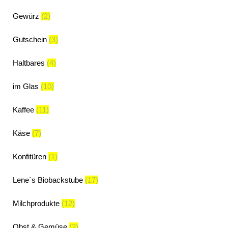
Gewürz
(2)
Gutschein
(3)
Haltbares
(4)
im Glas
(10)
Kaffee
(11)
Käse
(7)
Konfitüren
(1)
Lene´s Biobackstube
(17)
Milchprodukte
(12)
Obst & Gemüse
(2)