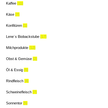
Kaffee
(11)
Käse
(7)
Konfitüren
(1)
Lene´s Biobackstube
(17)
Milchprodukte
(12)
Obst & Gemüse
(2)
Öl & Essig
(5)
Rindfleisch
(4)
Schweinefleisch
(7)
Sonnentor
(5)