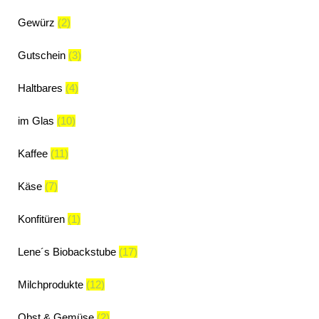
Gewürz
(2)
Gutschein
(3)
Haltbares
(4)
im Glas
(10)
Kaffee
(11)
Käse
(7)
Konfitüren
(1)
Lene´s Biobackstube
(17)
Milchprodukte
(12)
Obst & Gemüse
(2)