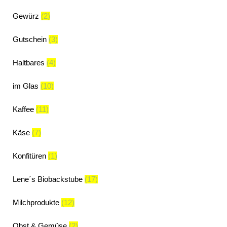
Gewürz
(2)
Gutschein
(3)
Haltbares
(4)
im Glas
(10)
Kaffee
(11)
Käse
(7)
Konfitüren
(1)
Lene´s Biobackstube
(17)
Milchprodukte
(12)
Obst & Gemüse
(2)