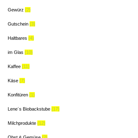
Gewürz
(2)
Gutschein
(3)
Haltbares
(4)
im Glas
(10)
Kaffee
(11)
Käse
(7)
Konfitüren
(1)
Lene´s Biobackstube
(17)
Milchprodukte
(12)
Obst & Gemüse
(2)