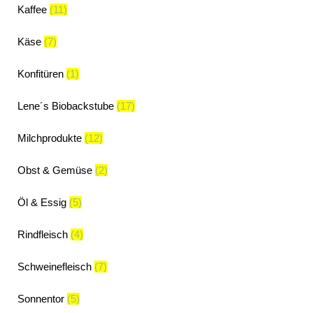
Kaffee
(11)
Käse
(7)
Konfitüren
(1)
Lene´s Biobackstube
(17)
Milchprodukte
(12)
Obst & Gemüse
(2)
Öl & Essig
(5)
Rindfleisch
(4)
Schweinefleisch
(7)
Sonnentor
(5)