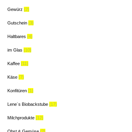
Gewürz
(2)
Gutschein
(3)
Haltbares
(4)
im Glas
(10)
Kaffee
(11)
Käse
(7)
Konfitüren
(1)
Lene´s Biobackstube
(17)
Milchprodukte
(12)
Obst & Gemüse
(2)