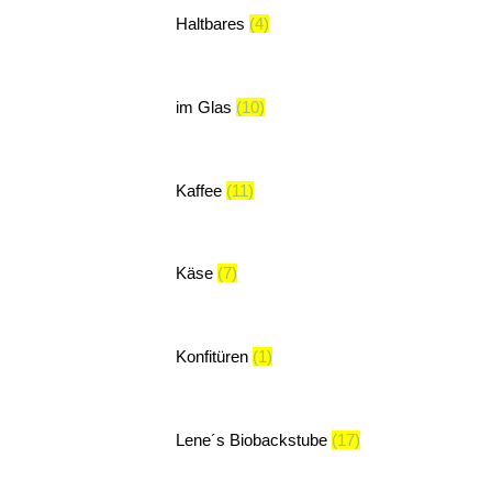
Haltbares
(4)
im Glas
(10)
Kaffee
(11)
Käse
(7)
Konfitüren
(1)
Lene´s Biobackstube
(17)