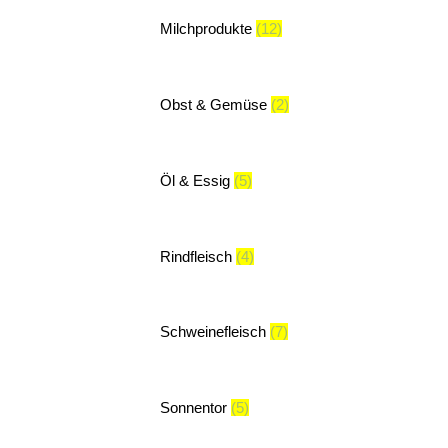
Milchprodukte
(12)
Obst & Gemüse
(2)
Öl & Essig
(5)
Rindfleisch
(4)
Schweinefleisch
(7)
Sonnentor
(5)