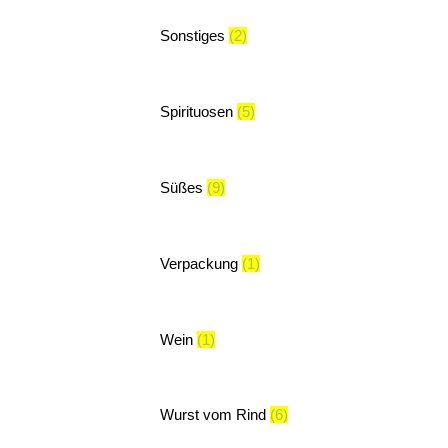
Sonstiges
(2)
Spirituosen
(5)
Süßes
(9)
Verpackung
(1)
Wein
(1)
Wurst vom Rind
(6)