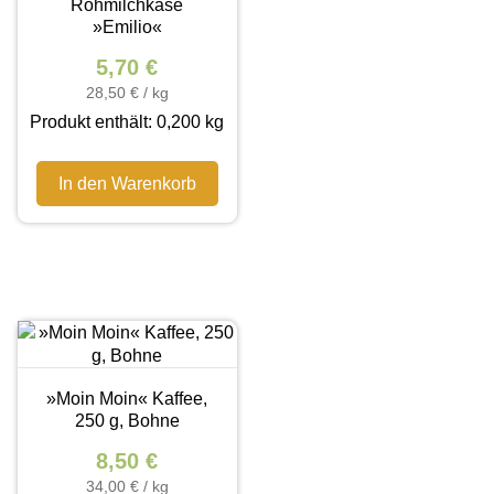
Rohmilchkäse
»Emilio«
5,70
€
28,50
€
/
kg
Produkt enthält: 0,200
kg
In den Warenkorb
»Moin Moin« Kaffee,
250 g, Bohne
8,50
€
34,00
€
/
kg