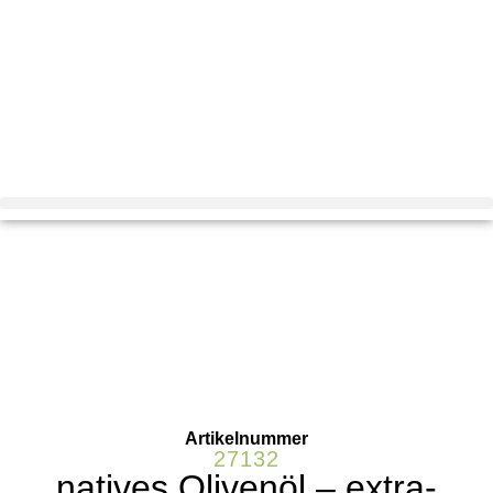
Artikelnummer
27132
natives Olivenöl – extra-